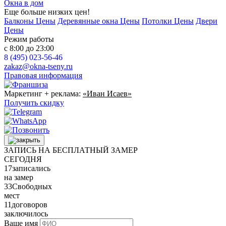
Окна в дом
Еще больше низких цен!
Балконы Цены
Деревянные окна Цены
Потолки Цены
Двери
Цены
Режим работы
с 8:00 до 23:00
8 (495) 023-56-46
zakaz@okna-tseny.ru
Правовая информация
Маркетинг + реклама:
«Иван Исаев»
Получить скидку
ЗАПИСЬ НА БЕСПЛАТНЫЙ ЗАМЕР
СЕГОДНЯ
17
записались
на замер
33
Свободных
мест
11
договоров
заключилось
Ваше имя