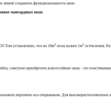
и зимой сохранить функциональность окон.
новке мансардных окон
.
2
2
ОСТом установлено, что на 10м
пола нужен 1м
остекления. Ра
йн), советуем приобретать влагостойкие окна - это пластиковы
пользовать верхнюю ось открывания. Для высокорасположенных 