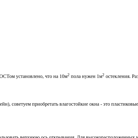
2
2
ОСТом установлено, что на 10м
пола нужен 1м
остекления. Ра
йн), советуем приобретать влагостойкие окна - это пластиковы
пользовать верхнюю ось открывания. Для высокорасположенных 