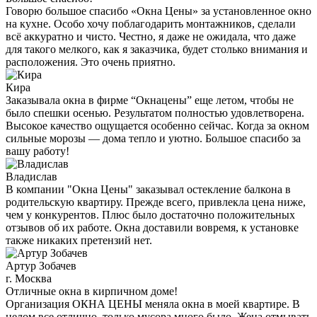
Говорю большое спасибо «Окна Цены» за установленное окно
на кухне. Особо хочу поблагодарить монтажников, сделали
всё аккуратно и чисто. Честно, я даже не ожидала, что даже
для такого мелкого, как я заказчика, будет столько внимания и
расположения. Это очень приятно.
Кира
Заказывала окна в фирме “Окнацены” еще летом, чтобы не
было спешки осенью. Результатом полностью удовлетворена.
Высокое качество ощущается особенно сейчас. Когда за окном
сильные морозы — дома тепло и уютно. Большое спасибо за
вашу работу!
Владислав
В компании "Окна Цены" заказывал остекление балкона в
родительскую квартиру. Прежде всего, привлекла цена ниже,
чем у конкурентов. Плюс было достаточно положительных
отзывов об их работе. Окна доставили вовремя, к установке
также никаких претензий нет.
Артур Зобачев
г. Москва
Отличные окна в кирпичном доме!
Организация ОКНА ЦЕНЫ меняла окна в моей квартире. В
целом все отлично, только мусора много было. Жена отмывать