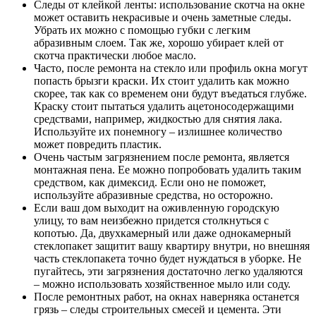
Следы от клейкой ленты: использование скотча на окне
может оставить некрасивые и очень заметные следы.
Убрать их можно с помощью губки с легким
абразивным слоем. Так же, хорошо убирает клей от
скотча практически любое масло.
Часто, после ремонта на стекло или профиль окна могут
попасть брызги краски. Их стоит удалить как можно
скорее, так как со временем они будут въедаться глубже.
Краску стоит пытаться удалить ацетоносодержащими
средствами, например, жидкостью для снятия лака.
Используйте их понемногу – излишнее количество
может повредить пластик.
Очень частым загрязнением после ремонта, является
монтажная пена. Ее можно попробовать удалить таким
средством, как димексид. Если оно не поможет,
используйте абразивные средства, но осторожно.
Если ваш дом выходит на оживленную городскую
улицу, то вам неизбежно придется столкнуться с
копотью. Да, двухкамерный или даже однокамерный
стеклопакет защитит вашу квартиру внутри, но внешняя
часть стеклопакета точно будет нуждаться в уборке. Не
пугайтесь, эти загрязнения достаточно легко удаляются
– можно использовать хозяйственное мыло или соду.
После ремонтных работ, на окнах наверняка останется
грязь – следы строительных смесей и цемента. Эти