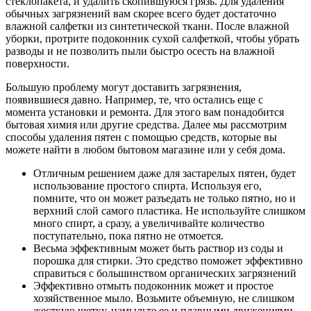
стеклопакета, и удалить скопившуюся грязь. Для удаления
обычных загрязнений вам скорее всего будет достаточно
влажной салфетки из синтетической ткани. После влажной
уборки, протрите подоконник сухой салфеткой, чтобы убрать
разводы и не позволить пыли быстро осесть на влажной
поверхности.
Большую проблему могут доставить загрязнения,
появившиеся давно. Например, те, что остались еще с
момента установки и ремонта. Для этого вам понадобится
бытовая химия или другие средства. Далее мы рассмотрим
способы удаления пятен с помощью средств, которые вы
можете найти в любом бытовом магазине или у себя дома.
Отличным решением даже для застарелых пятен, будет
использование простого спирта. Используя его,
помните, что он может разъедать не только пятно, но и
верхний слой самого пластика. Не используйте слишком
много спирт, а сразу, а увеличивайте количество
поступательно, пока пятно не отмоется.
Весьма эффективным может быть раствор из соды и
порошка для стирки. Это средство поможет эффективно
справиться с большинством органических загрязнений
Эффективно отмыть подоконник может и простое
хозяйственное мыло. Возьмите объемную, не слишком
жесткую щетку, намыльте ее и плавными движениями