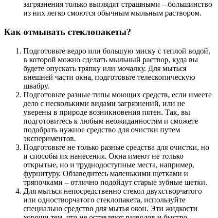
загрязнения только выглядят страшными – большинство
из них легко смоются обычным мыльным раствором.
Как отмывать стеклопакеты?
Подготовьте ведро или большую миску с теплой водой,
в которой можно сделать мыльный раствор, куда вы
будете опускать тряпку или мочалку. Для мыться
внешней части окна, подготовьте телескопическую
швабру.
Подготовьте разные типы моющих средств, если имеете
дело с несколькими видами загрязнений, или не
уверены в природе возникновения пятен. Так, вы
подготовитесь к любым неожиданностям и сможете
подобрать нужное средство для очистки путем
экспериментов.
Подготовьте не только разные средства для очистки, но
и способы их нанесения. Окна имеют не только
открытые, но и труднодоступные места, например,
фурнитуру. Обзаведитесь маленькими щетками и
тряпочками – отлично подойдут старые зубные щетки.
Для мыться непосредственно стекол двухстворчатого
или одностворчатого стеклопакета, используйте
специально средство для мытья окон. Эти жидкости
хороши тем, что не оставляют разводов и быстро