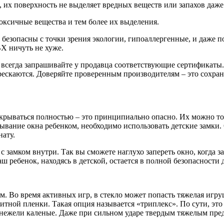
ц, их поверхность не выделяет вредных веществ или запахов даж
ксичные вещества и тем более их выделения.
безопасны с точки зрения экологии, гипоаллергенные, и даже п
Х ничуть не хуже.
 всегда запрашивайте у продавца соответствующие сертификаты.
трескаются. Доверяйте проверенным производителям – это сохран
ткрываться полностью – это принципиально опасно. Их можно то
вание окна ребенком, необходимо использовать детские замки. 
нату.
 замком внутри. Так вы сможете наглухо запереть окно, когда з
ш ребенок, находясь в детской, остается в полной безопасности 
. Во время активных игр, в стекло может попасть тяжелая игру
итной пленки. Такая опция называется «триплекс». По сути, это
нежели каленые. Даже при сильном ударе твердым тяжелым предм