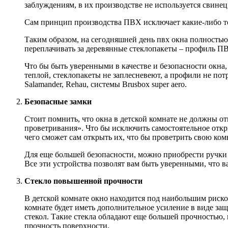
заблуждениям, в их производстве не используется свине
Сам принцип производства ПВХ исключает какие-либо то
Таким образом, на сегодняшней день пвх окна полностью 
переплачивать за деревянные стеклопакеты – профиль ПВ
Что бы быть уверенными в качестве и безопасности окна,
теплой, стеклопакеты не заплесневеют, а профили не по
Salamander, Rehau, системы Brusbox super aero.
Безопасные замки
Стоит помнить, что окна в детской комнате не должны о
проветривания». Что бы исключить самостоятельное откры
чего сможет сам открыть их, что бы проветрить свою ком
Для еще большей безопасности, можно приобрести ручки с
Все эти устройства позволят вам быть уверенными, что ва
Стекло повышенной прочности
В детской комнате окно находится под наибольшим риском
комнате будет иметь дополнительное усиление в виде защ
стекол. Такие стекла обладают еще большей прочностью, 
прочность поверхности.