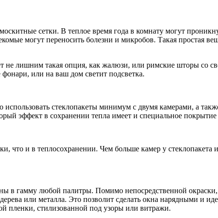
москитные сетки. В теплое время года в комнату могут проникн
секомые могут переносить болезни и микробов. Такая простая вещ
ет не лишним такая опция, как жалюзи, или римские шторы со с
 фонари, или на ваш дом светит подсветка.
го использовать стеклопакеты минимум с двумя камерами, а та
торый эффект в сохранении тепла имеет и специальное покрытие 
ики, что и в теплосохранении. Чем больше камер у стеклопакета 
ны в гамму любой палитры. Помимо непосредственной окраски, 
дерева или металла. Это позволит сделать окна нарядными и иде
ой пленки, стилизованной под узоры или витражи.