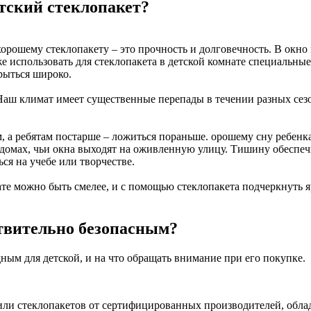
тский стеклопакет?
рошему стеклопакету – это прочность и долговечность. В окно 
е использовать для стеклопакета в детской комнате специальные 
рыться широко.
аш климат имеет существенные перепады в течении разных сезоно
, а ребятам постарше – ложиться пораньше. орошему сну ребенк
омах, чьи окна выходят на оживленную улицу. Тишину обеспечи
ся на учебе или творчестве.
те можно быть смелее, и с помощью стеклопакета подчеркнуть 
твительно безопасным?
ным для детской, и на что обращать внимание при его покупке.
или стеклопакетов от сертифицированных производителей, обл