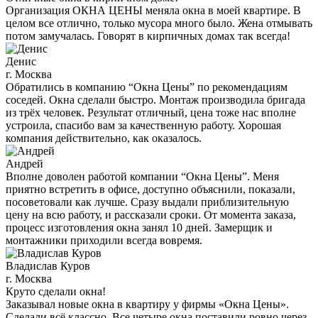
Организация ОКНА ЦЕНЫ меняла окна в моей квартире. В
целом все отлично, только мусора много было. Жена отмывать
потом замучалась. Говорят в кирпичных домах так всегда!
Денис
г. Москва
Обратились в компанию “Окна Цены” по рекомендациям
соседей. Окна сделали быстро. Монтаж производила бригада
из трёх человек. Результат отличный, цена тоже нас вполне
устроила, спасибо вам за качественную работу. Хорошая
компания действительно, как оказалось.
Андрей
Вполне доволен работой компании “Окна Цены”. Меня
приятно встретить в офисе, доступно объяснили, показали,
посоветовали как лучше. Сразу выдали приблизительную
цену на всю работу, и рассказали сроки. От момента заказа,
процесс изготовления окна занял 10 дней. Замерщик и
монтажники приходили всегда вовремя.
Владислав Куров
г. Москва
Круто сделали окна!
Заказывал новые окна в квартиру у фирмы «Окна Цены».
Сделали всё классно. Все четыре окна поставили ровно через