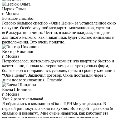
Царюк Ольга
г. Москва
Большое спасибо!
Говорю большое спасибо «Окна Цены» за установленное окно
на кухне. Особо хочу поблагодарить монтажников, сделали
всё аккуратно и чисто. Честно, я даже не ожидала, что даже
для такого мелкого, как я заказчика, будет столько внимания и
расположения. Это очень приятно.
Виктор Никишин
г. Москва
Потребовалось застеклить двухкомнатную квартиру быстро и
качественно, вызвал мастеров замера из трех разных фирм,
больше всего понравились условия, цены и сроки у компании
“Окна цены”. Заключил договор. Окна поставили через 5
дней после заключения! Спасибо!
Елена Шиндина
г. Москва
Уже 2 раза заказывала!
Я обращалась в компанию «Окна ЦЕНЫ» уже дважды. В
первый раз покупала окно на кухню. Во второй – два окна (в
спальню и комнату). Мне очень нравится, как работает эта
компания, и я всегда рекомендую её своим знакомым.