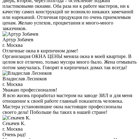
дверь, второй, через полгода – остекление лоджии
пластиковыми окнами. Оба раза ни к работе мастеров, ни к
качеству самих конструкций не возникло никаких замечаний
или нареканий. Отличная продукция по очень приемлемым
ценам. Желаю успехов, процветания и много-много
заказчиков.
Артур Зобачев
г. Москва
Отличные окна в кирпичном доме!
Организация ОКНА ЦЕНЫ меняла окна в моей квартире. В
целом все отлично, только мусора много было. Жена отмывать
потом замучалась. Говорят в кирпичных домах так всегда!
Владислав Лесников
г. Москва
Уважаю профессионалов!
Я всю жизнь проработал мастером на заводе ЗИЛ и для меня
отношение к своей работе главный показатель человека.
Мастера установившие окна настоящие профессионалы
своего дела! Побольше бы таких в нашей стране!
Секачев К.
г. Москва
Очень рад!