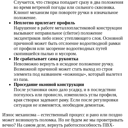
Случается, что створка попадает сразу в два положения
во время ветреной погоды или сильного сквозняка.
Клинит механизм при повороте ручки в изначальное
положение.
Неплотно прилегает профиль
Нарушение в работе металлопластиковой конструкции
вызывают неправильное (сбитое) положение
эксцентриков либо износ утепляющего слоя. Основной
причиной может быть отслоение водоотводной рамки
от профиля или засорение водоотводных путей
скопившейся пылью и мусором.
Не срабатывает сама рукоятка
Невозможно вернуть в исходное положение ручку.
Возможной причиной может стать выход из строя
элемента под названием «ножницы», который вылетел
из паза.
Проседание оконной конструкции
После установки окно дало усадку, и в последствии
погнулось или провисло, изменились углы профиля,
края створки задевают раму. Если после регулировки
ситуация не изменяется, необходим демонтаж.
Износ механизма – естественный процесс и рано или поздно
может возникнуть поломка. Но не будем же мы проветривать
вечно? На самом деле, вернуть работоспособность ПВХ-